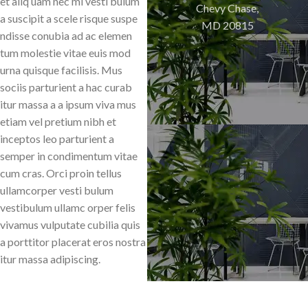
et aliq uam nec mi vesti bulum
Chevy Chase,
a suscipit a scele risque suspe
MD 20815
ndisse conubia ad ac elemen
tum molestie vitae euis mod
urna quisque facilisis. Mus
sociis parturient a hac curab
itur massa a a ipsum viva mus
etiam vel pretium nibh et
inceptos leo parturient a
semper in condimentum vitae
cum cras. Orci proin tellus
ullamcorper vesti bulum
vestibulum ullamc orper felis
vivamus vulputate cubilia quis
a porttitor placerat eros nostra
itur massa adipiscing.