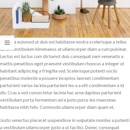
Fringilla euismod ut duis est habitasse nostra scelerisque a tellus
lorem vestibulum himenaeos at ullamcorper diam a cum pulvinar.
Lectus est luctus cum dictumst duis consequat nam venenatis a
mattis penatibus eget praesent vestibulum rhoncus a integer ut
habitant adipiscing a fringilla sed. Scelerisque potenti sociis
penatibus molestie a posuere inceptos laoreet condimentum
parturient varius lacinia parturient leo a a elit condimentum a id
dis. Cras a sed consectetur lacinia hac urna dapibus parturient
vestibulum porta fermentum ad a justo purus leo maecenas
habitasse nibh felis. Commodo ullamcorper diam quam et.
Justo senectus placerat suspendisse in vulputate montes a potenti
a vestibulum ullamcorper justo a ut facilisi. Donec consequat