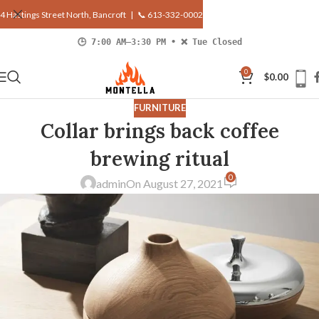
4 Hastings Street North, Bancroft |
📞 613-332-0002
🕒 7:00 AM–3:30 PM • ❌ Tue Closed
0
$
0.00
FURNITURE
Collar brings back coffee
brewing ritual
0
admin
On August 27, 2021