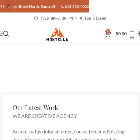
4 Hastings Street North, Bancroft |
📞 613-332-0002
🕒 7:00 AM–3:30 PM • ❌ Tue Closed
0
$
0.00
Our Latest Work
WE ARE CREATIVE AGENCY
Accum luctus dolor sit amet, consectetuer adipiscing
elit, sed diam nonummy nibh euismod tincidunt ut